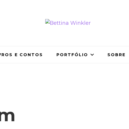
Winkler
a | tradutora
VROS E CONTOS
PORTFÓLIO
SOBRE
am