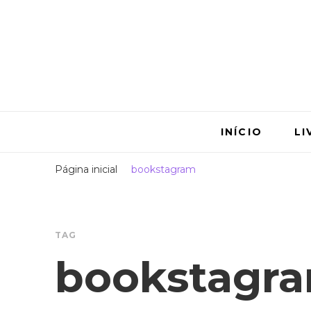
Bettina 
autora | roteirist
INÍCIO
LI
Página inicial
bookstagram
TAG
bookstagr