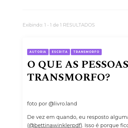
Exibindo: 1 - 1 de 1 RESULTADOS
AUTORIA
ESCRITA
TRANSMORFO
O QUE AS PESSOA
TRANSMORFO?
foto por @livro.land
De vez em quando, eu resposto algum
(
@bettinawinklerpdf
). Isso é porque f