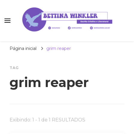
Bettina Winkler
autora | roteirista | tradutora
Página inicial
grim reaper
TAG
grim reaper
Exibindo: 1 - 1 de 1 RESULTADOS