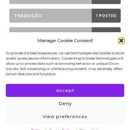
TRADUÇÃO
1 POST(S)
TRANSMORFO
9 POST(S)
Manage Cookie Consent
To provide the best experiences, we use technologies like cookies to store
and/or access device information. Consenting to these technologies will
LATEST PINS!
allow us to process data such as browsing behavior or unique IDs on
this site. Not consenting or withdrawing consent, may adversely affect
certain features and functions.
Accept
Direitos Autorais 2023 Bettina Winkler. Todos os
Deny
direitos reservados. Blossom PinThis | Desenvolvido
por Blossom Themes. Desenvolvido por WordPress.
View preferences
Política de Privacidade
Blossom PinThis |
Desenvolvido por
Blossom Themes
. Desenvolvido por
WordPress
.
Política de Privacidade