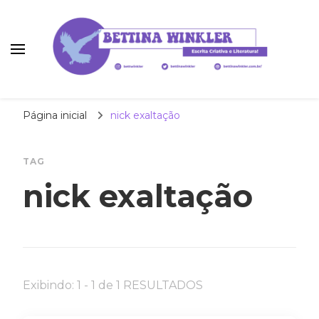
Bettina Winkler
autora | roteirista | tradutora
Página inicial
nick exaltação
TAG
nick exaltação
Exibindo: 1 - 1 de 1 RESULTADOS