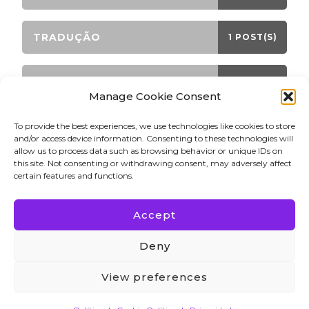
TRADUÇÃO
1 POST(S)
TRANSMORFO
9 POST(S)
Manage Cookie Consent
To provide the best experiences, we use technologies like cookies to store
and/or access device information. Consenting to these technologies will
LATEST PINS!
allow us to process data such as browsing behavior or unique IDs on
this site. Not consenting or withdrawing consent, may adversely affect
certain features and functions.
Accept
Direitos Autorais 2023 Bettina Winkler. Todos os
Deny
direitos reservados. Blossom PinThis | Desenvolvido
por Blossom Themes. Desenvolvido por WordPress.
View preferences
Política de Privacidade
Blossom PinThis |
Desenvolvido por
Blossom Themes
. Desenvolvido por
WordPress
.
Política de Privacidade