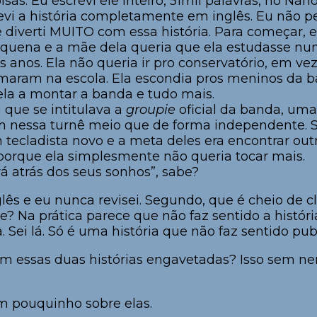
as. Eu escrevi ele inteiro, 51mil palavras, no Nan
revi a história completamente em inglês. Eu não 
 diverti MUITO com essa história. Para começar, 
uena e a mãe dela queria que ela estudasse num
 anos. Ela não queria ir pro conservatório, em ve
rmaram na escola. Ela escondia pros meninos da b
la a montar a banda e tudo mais.
que se intitulava a
groupie
oficial da banda, um
m nessa turnê meio que de forma independente. S
 tecladista novo e a meta deles era encontrar ou
 porque ela simplesmente não queria tocar mais.
vá atrás dos seus sonhos”, sabe?
lês e eu nunca revisei. Segundo, que é cheio de cl
e? Na prática parece que não faz sentido a históri
Sei lá. Só é uma história que não faz sentido publ
om essas duas histórias engavetadas? Isso sem n
m pouquinho sobre elas.