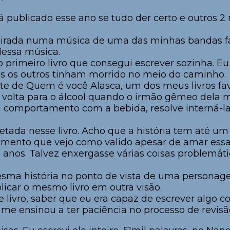
erá publicado esse ano se tudo der certo e outros 2
pirada numa música de uma das minhas bandas favo
dessa música.
 primeiro livro que consegui escrever sozinha. Eu
dos os outros tinham morrido no meio do caminho.
e de Quem é você Alasca, um dos meus livros fav
 volta para o álcool quando o irmão gêmeo dela 
 comportamento com a bebida, resolve interná-la
retada nesse livro. Acho que a história tem até um
timento que vejo como valido apesar de amar essa
s anos. Talvez enxergasse várias coisas problemát
mesma história no ponto de vista de uma persona
icar o mesmo livro em outra visão.
 livro, saber que eu era capaz de escrever algo com
me ensinou a ter paciência no processo de revisã