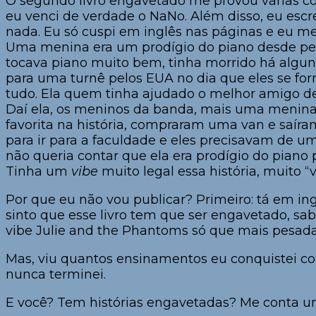
O segundo livro engavetado me provou várias cois
eu venci de verdade o NaNo. Além disso, eu esc
nada. Eu só cuspi em inglês nas páginas e eu me
Uma menina era um prodígio do piano desde peq
tocava piano muito bem, tinha morrido há alguns
para uma turnê pelos EUA no dia que eles se fo
tudo. Ela quem tinha ajudado o melhor amigo de
Daí ela, os meninos da banda, mais uma menina 
favorita na história, compraram uma van e saíra
para ir para a faculdade e eles precisavam de um
não queria contar que ela era prodígio do piano
Tinha um
vibe
muito legal essa história, muito “
Por que eu não vou publicar? Primeiro: tá em ing
sinto que esse livro tem que ser engavetado, sab
vibe Julie and the Phantoms só que mais pesada. 
Mas, viu quantos ensinamentos eu conquistei c
nunca terminei.
E você? Tem histórias engavetadas? Me conta u