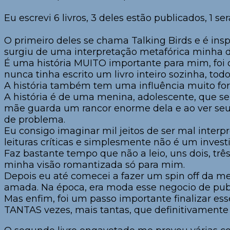
⠀⠀⠀⠀⠀⠀⠀⠀⠀
Eu escrevi 6 livros, 3 deles estão publicados, 1 s
⠀⠀⠀⠀⠀⠀⠀⠀⠀
O primeiro deles se chama Talking Birds e é ins
surgiu de uma interpretação metafórica minha 
É uma história MUITO importante para mim, foi o
nunca tinha escrito um livro inteiro sozinha, to
A história também tem uma influência muito fort
A história é de uma menina, adolescente, que se
mãe guarda um rancor enorme dela e ao ver seu
de problema.
Eu consigo imaginar mil jeitos de ser mal interp
leituras críticas e simplesmente não é um inves
Faz bastante tempo que não a leio, uns dois, trê
minha visão romantizada só para mim.
Depois eu até comecei a fazer um spin off da 
amada. Na época, era moda esse negocio de publ
Mas enfim, foi um passo importante finalizar esse
TANTAS vezes, mais tantas, que definitivamente 