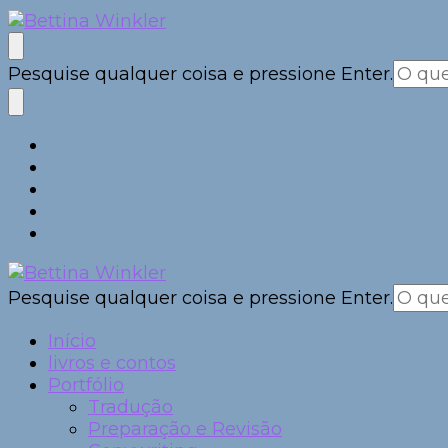
Bettina Winkler
autora | roteirista | tradutora
Procurando
Pesquise qualquer coisa e pressione Enter.
algo?
Procurando
Pesquise qualquer coisa e pressione Enter.
Bettina Winkler
autora | roteirista | tradutora
algo?
Início
livros e contos
Portfólio
Tradução
Preparação e Revisão