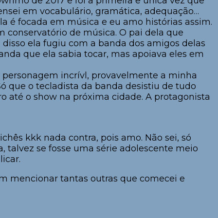
owrimo de 2017 e foi a primeira e única vez que
pensei em vocabulário, gramática, adequação…
ela é focada em música e eu amo histórias assim.
 conservatório de música. O pai dela que
z disso ela fugiu com a banda dos amigos delas
anda que ela sabia tocar, mas apoiava eles em
a personagem incrívl, provavelmente a minha
ó que o tecladista da banda desistiu de tudo
tro até o show na próxima cidade. A protagonista
ichês kkk nada contra, pois amo. Não sei, só
a, talvez se fosse uma série adolescente meio
icar.
em mencionar tantas outras que comecei e