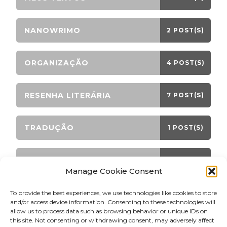
NANOWRIMO
2 POST(S)
ORGANIZAÇÃO
4 POST(S)
RESENHA LITERÁRIA
7 POST(S)
TRADUÇÃO
1 POST(S)
TRANSMORFO
9 POST(S)
Manage Cookie Consent
To provide the best experiences, we use technologies like cookies to store
and/or access device information. Consenting to these technologies will
LATEST PINS!
allow us to process data such as browsing behavior or unique IDs on
this site. Not consenting or withdrawing consent, may adversely affect