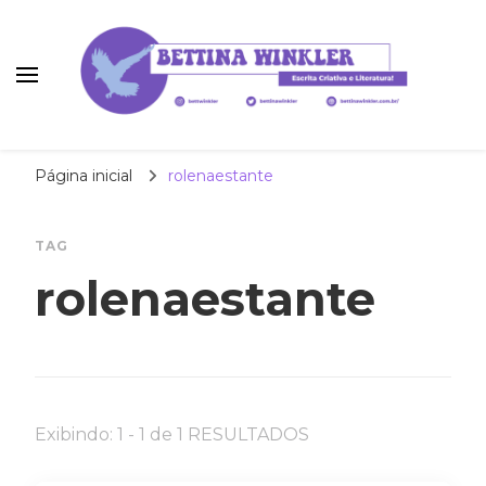
Bettina Winkler
autora | roteirista | tradutora
Página inicial
rolenaestante
TAG
rolenaestante
Exibindo: 1 - 1 de 1 RESULTADOS