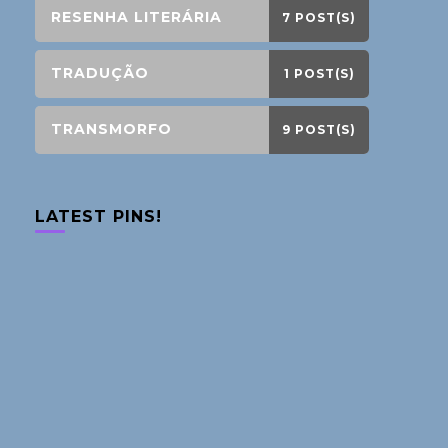
RESENHA LITERÁRIA
7 POST(S)
TRADUÇÃO
1 POST(S)
TRANSMORFO
9 POST(S)
LATEST PINS!