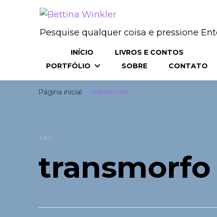
Bettina Winkler
Procurando
autora | roteirista | tradutora
Pesquise qualquer coisa e pressione Ent
algo?
INÍCIO
LIVROS E CONTOS
PORTFÓLIO
SOBRE
CONTATO
Página inicial
transmorfo
TAG
transmorfo