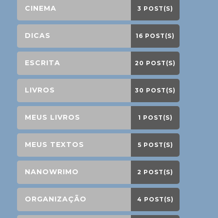
CINEMA
3 POST(S)
DICAS
16 POST(S)
ESCRITA
20 POST(S)
LIVROS
30 POST(S)
MEUS LIVROS
1 POST(S)
MEUS TEXTOS
5 POST(S)
NANOWRIMO
2 POST(S)
ORGANIZAÇÃO
4 POST(S)