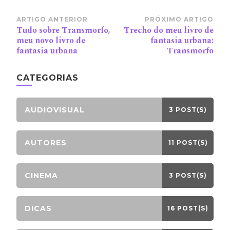
Navegação
ARTIGO ANTERIOR
PRÓXIMO ARTIGO
Tudo sobre Transmorfo,
Trecho do meu livro de
de
meu novo livro de
fantasia urbana:
post
fantasia urbana
Transmorfo
CATEGORIAS
AUDIOVISUAL
3 POST(S)
AUTORES
11 POST(S)
CINEMA
3 POST(S)
DICAS
16 POST(S)