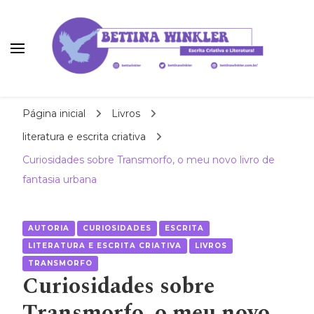
Bettina Winkler
autora | roteirista | tradutora
Página inicial
Livros
literatura e escrita criativa
Curiosidades sobre Transmorfo, o meu novo livro de
fantasia urbana
AUTORIA
CURIOSIDADES
ESCRITA
LITERATURA E ESCRITA CRIATIVA
LIVROS
TRANSMORFO
Curiosidades sobre
Transmorfo, o meu novo