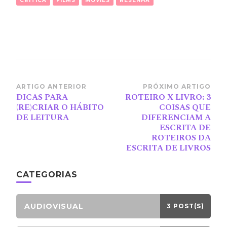
CRITICA
FILMS
MOVIES
RESENHA
Navegação
ARTIGO ANTERIOR
PRÓXIMO ARTIGO
DICAS PARA
ROTEIRO X LIVRO: 3
de
(RE)CRIAR O HÁBITO
COISAS QUE
post
DE LEITURA
DIFERENCIAM A
ESCRITA DE
ROTEIROS DA
ESCRITA DE LIVROS
CATEGORIAS
AUDIOVISUAL
3 POST(S)