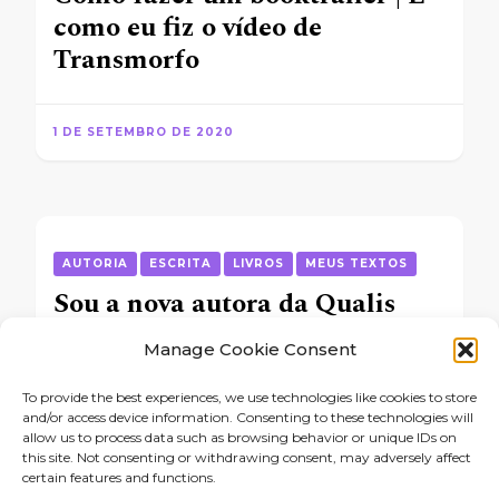
como eu fiz o vídeo de
Transmorfo
1 DE SETEMBRO DE 2020
AUTORIA
ESCRITA
LIVROS
MEUS TEXTOS
Sou a nova autora da Qualis
Editora #BettinanaQualis
Manage Cookie Consent
To provide the best experiences, we use technologies like cookies to store
23 DE JANEIRO DE 2023
and/or access device information. Consenting to these technologies will
allow us to process data such as browsing behavior or unique IDs on
this site. Not consenting or withdrawing consent, may adversely affect
certain features and functions.