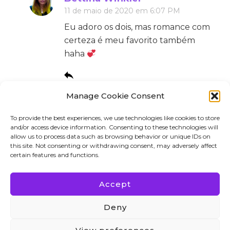
11 de maio de 2020 em 6:07 PM
Eu adoro os dois, mas romance com
certeza é meu favorito também
haha
Manage Cookie Consent
To provide the best experiences, we use technologies like cookies to store
Comentários estão encerrado.
and/or access device information. Consenting to these technologies will
allow us to process data such as browsing behavior or unique IDs on
this site. Not consenting or withdrawing consent, may adversely affect
certain features and functions.
Accept
Direitos Autorais 2023 Bettina Winkler. Todos os
Deny
direitos reservados. Blossom PinThis | Desenvolvido
por Blossom Themes. Desenvolvido por WordPress.