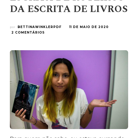
DA ESCRITA DE LIVROS
por
BETTINAWINKLERPDF
11 DE MAIO DE 2020
EM
2 COMENTÁRIOS
ROTEIRO
X
LIVRO:
3
COISAS
QUE
DIFERENCIAM
A
ESCRITA
DE
ROTEIROS
DA
ESCRITA
DE
LIVROS